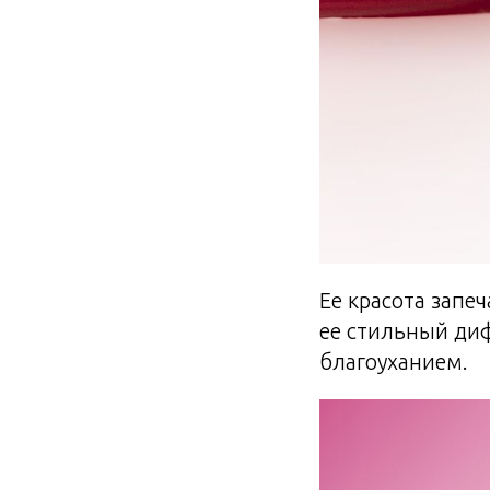
Ее красота запе
ее стильный диф
благоуханием.