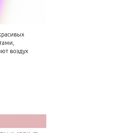
красивых
тами,
яют воздух