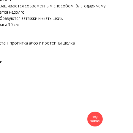
крашиваются современным способом, благодаря чему
ется надолго.
бразуются затяжки и «катышки».
аса 30 см
стан, пропитка алоэ и протеины шелка
ния
под
заказ