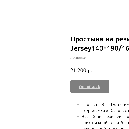
Простыня на рез
Jersey140*190/16
Formesse
р.
21 200
Out of stock
Простыни Bella Donna и
подтверждают безопасно
Bella Donna первыми из
трикотажной ткани. Эта
текстильной промышлен