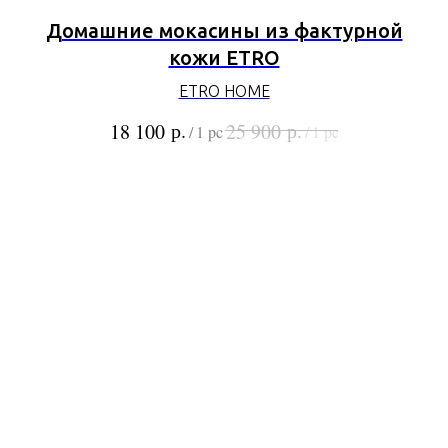
Домашние мокасины из фактурной
кожи ETRO
ETRO HOME
р.
р.
18 100
25 900
/
1 pc
/
1 pc