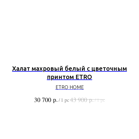
Халат махровый белый с цветочным
принтом ETRO
ETRO HOME
р.
р.
30 700
43 900
/
1 pc
/
1 pc