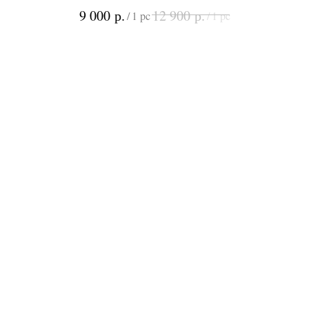
р.
р.
9 000
12 900
/
1 pc
/
1 pc