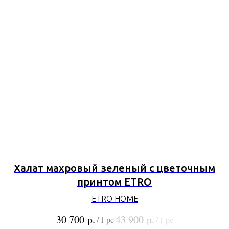
Халат махровый зеленый с цветочным
принтом ETRO
ETRO HOME
р.
р.
30 700
43 900
/
1 pc
/
1 pc