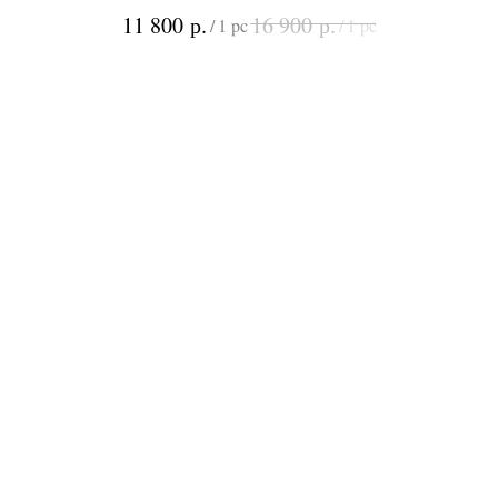
р.
р.
11 800
16 900
/
1 pc
/
1 pc