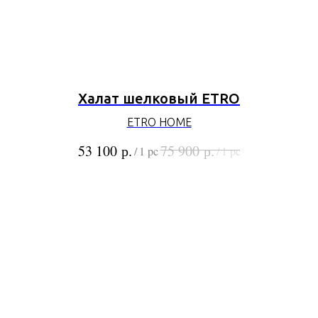
Халат шелковый ETRO
ETRO HOME
р.
р.
53 100
75 900
/
1 pc
/
1 pc