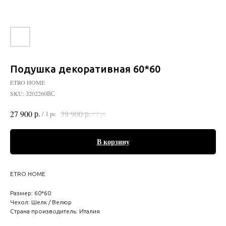
Подушка декоративная 60*60
ETRO HOME
SKU:
З202260ВС
р.
р.
27 900
39 900
/
1 pc
/
1 pc
В корзину
ETRO HOME
Размер: 60*60
Чехол: Шелк / Велюр
Страна производитель: Италия