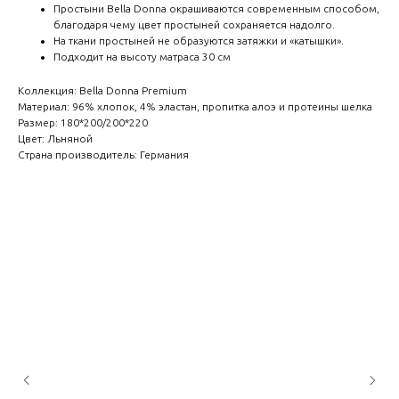
Простыни Bella Donna окрашиваются современным способом,
благодаря чему цвет простыней сохраняется надолго.
На ткани простыней не образуются затяжки и «катышки».
Подходит на высоту матраса 30 см
Коллекция: Bella Donna Premium
Материал: 96% хлопок, 4% эластан, пропитка алоэ и протеины шелка
Размер: 180*200/200*220
Цвет: Льняной
Страна производитель: Германия