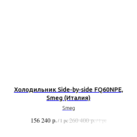
Холодильник Side-by-side FQ60NPE,
Smeg (Италия)
Smeg
р.
р.
156 240
260 400
/
1 pc
/
1 pc