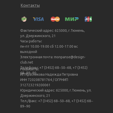
Контакты
Фактический адрес: 625000, г.Тюмень,
ул.​ Дзержинского, 21
Часы работы:
пн-пт 10.00-19.00 сб 12.00-17.00 вс
выходной
Электронная почта: monpanse@design-
club.net
Телефоны: +7 (3452) 68‒50‒68, +7 (3452)
Реквизиты:
68‒89‒90
ИП Красникова Надежда Петровна
ИНН 720208781764 / ОГРНИП
312723219200061
Юридический адрес: 625000, г.Тюмень, ул.​
Дзержинского, 21
Тел./факс: +7 (3452) 68‒50‒68, +7 (3452) 68‒
89‒90