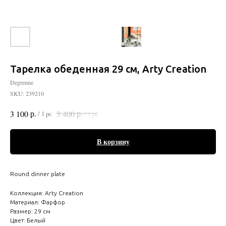
Тарелка обеденная 29 см, Arty Creation
Degrenne
SKU:
239210
р.
р.
3 100
3 400
/
1 pc
/
1 pc
В корзину
Round dinner plate
Коллекция: Arty Creation
Материал: Фарфор
Размер: 29 см
Цвет: Белый