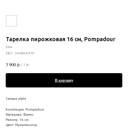
Тарелка пирожковая 16 см, Pompadour
Gien
SKU:
1042B4AX50
р.
3 900
/
1 pc
В корзину
Canape plate
Коллекция: Pompadour
Материал: Фаянс
Размер: 16 см
Цвет: Мультиколор