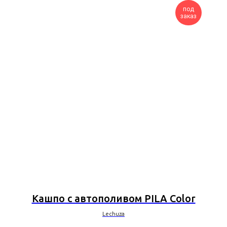
под
заказ
Кашпо с автополивом PILA Color
Lechuza