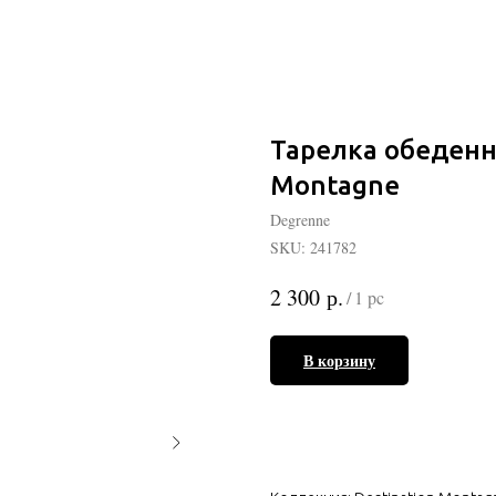
Тарелка обеденна
Montagne
Degrenne
SKU:
241782
р.
2 300
/
1 pc
В корзину