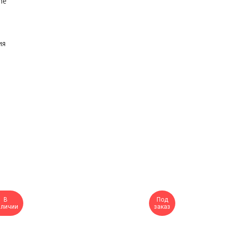
ne
ия
В
Под
аличии
заказ