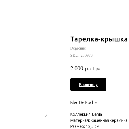
Тарелка-крышка 1
Degrenne
SKU:
230973
р.
2 000
/
1 pc
В корзину
Bleu De Roche
Коллекция: Bahia
Материал: Каменная керамика
Размер: 12,5 см