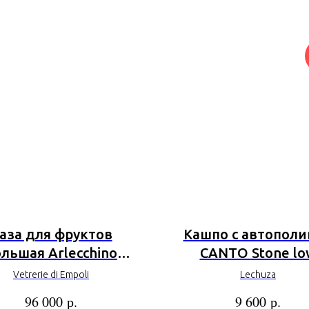
аза для фруктов
Кашпо с автопол
льшая Arlecchino
CANTO Stone lo
D39*35H
Vetrerie di Empoli
Lechuza
р.
р.
96 000
9 600