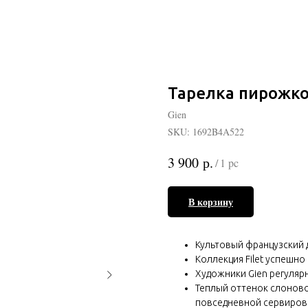
Тарелка пирожков
Gien
SKU:
1692B4A522
р.
3 900
/
1 pc
В корзину
Культовый французский 
Коллекция Filet успешно 
Художники Gien регуляр
Теплый оттенок слоновой
повседневной сервиров