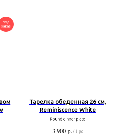
под
заказ
ивом
Тарелка обеденная 26 см,
w
Reminiscence White
Round dinner plate
р.
3 900
/
1 pc