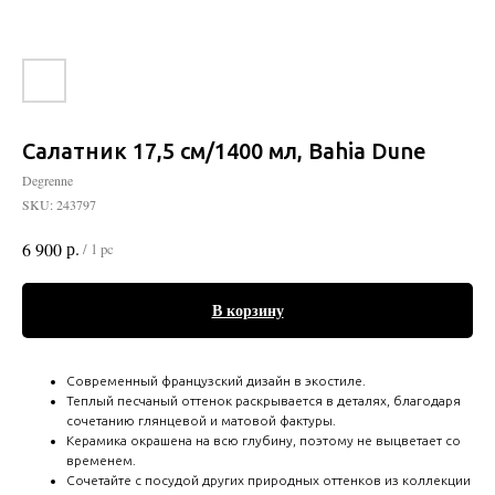
Салатник 17,5 см/1400 мл, Bahia Dune
Degrenne
SKU:
243797
р.
6 900
/
1 pc
В корзину
Современный французский дизайн в экостиле.
Теплый песчаный оттенок раскрывается в деталях, благодаря
сочетанию глянцевой и матовой фактуры.
Керамика окрашена на всю глубину, поэтому не выцветает со
временем.
Сочетайте с посудой других природных оттенков из коллекции