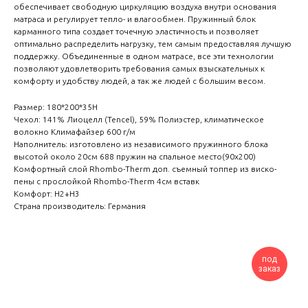
обеспечивает свободную циркуляцию воздуха внутри основания
матраса и регулирует тепло- и влагообмен. Пружинный блок
карманного типа создает точечную эластичность и позволяет
оптимально распределить нагрузку, тем самым предоставляя лучшую
поддержку. Объединенные в одном матрасе, все эти технологии
позволяют удовлетворить требования самых взыскательных к
комфорту и удобству людей, а так же людей с большим весом.
Размер: 180*200*35H
Чехол: 141% Лиоцелл (Tencel), 59% Полиэстер, климатическое
волокно Климафайзер 600 г/м
Наполнитель: изготовлено из независимого пружинного блока
высотой около 20см 688 пружин на спальное место(90х200)
Комфортный слой Rhombo-Therm доп. съемный топпер из виско-
пены с прослойкой Rhombo-Therm 4см вставк
Комфорт: H2+Н3
Страна производитель: Германия
под
заказ