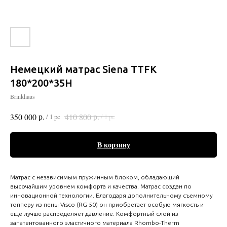
Немецкий матрас Siena TTFK
180*200*35H
Brinkhaus
р.
р.
350 000
410 800
/
1 pc
/
1 pc
В корзину
Матрас с независимым пружинным блоком, обладающий
высочайшим уровнем комфорта и качества. Матрас создан по
инновационной технологии. Благодаря дополнительному съемному
топперу из пены Visco (RG 50) он приобретает особую мягкость и
еще лучше распределяет давление. Комфортный слой из
запатентованного эластичного материала Rhombo-Therm