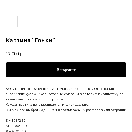
Картина "Гонки"
р.
17 000
В корзину
Культкартин это качественная печать акварельных иллюстраций
английских художников, которые собраны в готовую библиотеку по
тематикам, цветам и пропорциям.
Каждая картина изготавливается индивидуально.
Вы можете выбрать один из 4-х предлагаемых размеров иллюстрации
:
S = 195*260;
M = 300*400;
Х = 430*530;