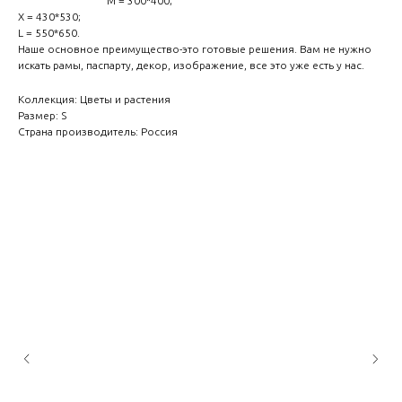
M = 300*400;
Х = 430*530;
L = 550*650.
Наше основное преимущество-это готовые решения. Вам не нужно
искать рамы, паспарту, декор, изображение, все это уже есть у нас.
Коллекция: Цветы и растения
Размер: S
Страна производитель: Россия