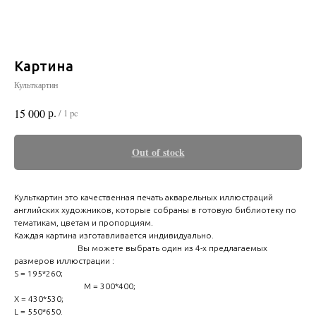
Картина
Культкартин
р.
15 000
/
1 pc
Out of stock
Культкартин это качественная печать акварельных иллюстраций
английских художников, которые собраны в готовую библиотеку по
тематикам, цветам и пропорциям.
Каждая картина изготавливается индивидуально.
Вы можете выбрать один из 4-х предлагаемых
размеров иллюстрации :
S = 195*260;
M = 300*400;
Х = 430*530;
L = 550*650.