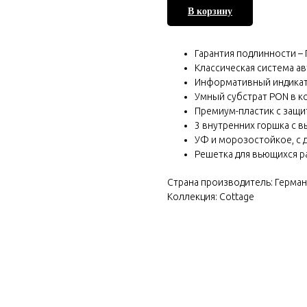
В корзину
Гарантия подлинности – 
Классическая система а
Информативный индикат
Умный субстрат PON в к
Премиум-пластик с защи
3 внутренних горшка с
УФ и морозостойкое, с
Решетка для вьющихся р
Страна производитель: Герма
Коллекция: Cottage