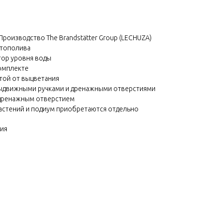
Производство The Brandstätter Group (LECHUZA)
втополива
ор уровня воды
омплекте
той от выцветания
 выдвижными ручками и дренажными отверстиями
 дренажным отверстием
астений и подиум приобретаются отдельно
ния