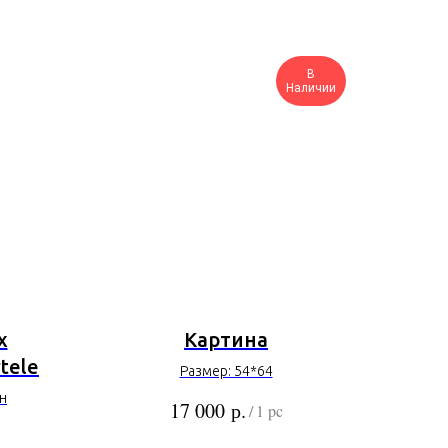
В
Наличии
х
Картина
tele
Размер: 54*64
н
р.
17 000
/
1 pc