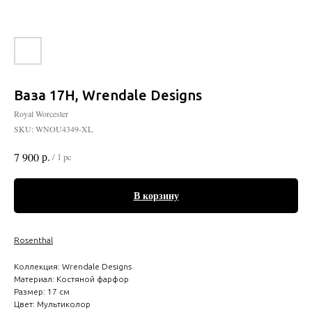
Ваза 17Н, Wrendale Designs
Royal Worcester
SKU:
WNOU4349-XL
р.
7 900
/
1 pc
В корзину
Rosentha
l
Коллекция: Wrendale Designs
Материал: Костяной фарфор
Размер: 17 см
Цвет: Мультиколор