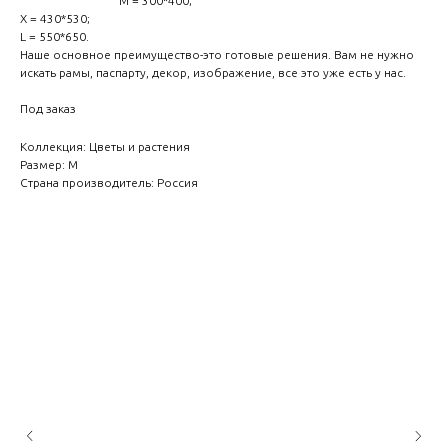
M = 300*400;
Х = 430*530;
L = 550*650.
Наше основное преимущество-это готовые решения. Вам не нужно
искать рамы, паспарту, декор, изображение, все это уже есть у нас.
Под заказ
Коллекция: Цветы и растения
Размер: М
Страна производитель: Россия