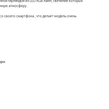
ной гирляндой из LED RGB ламп, свечение которых
чную атмосферу .
о своего смартфона , что делает модель очень
дия