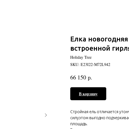
Елка новогодняя
встроенной гирл
Holiday Tree
SKU:
E23I22-M72L942
р.
66 150
В корзину
Стройная ель отличается уто
силуэтом выгодно подчеркивае
площадь.