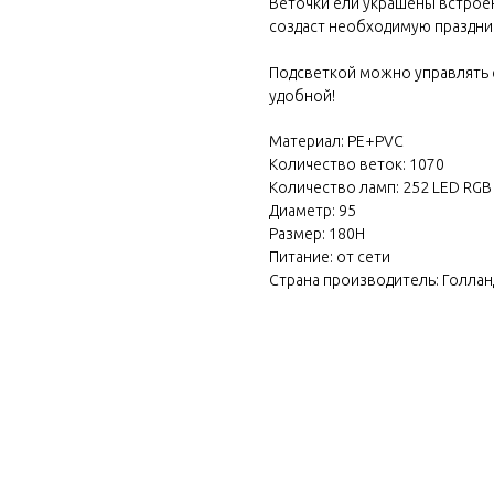
Веточки ели украшены встроен
создаст необходимую праздни
Подсветкой можно управлять с
удобной!
Материал: PE+PVC
Количество веток: 1070
Количество ламп: 252 LED RGB
Диаметр: 95
Размер: 180H
Питание: от сети
Страна производитель: Голлан