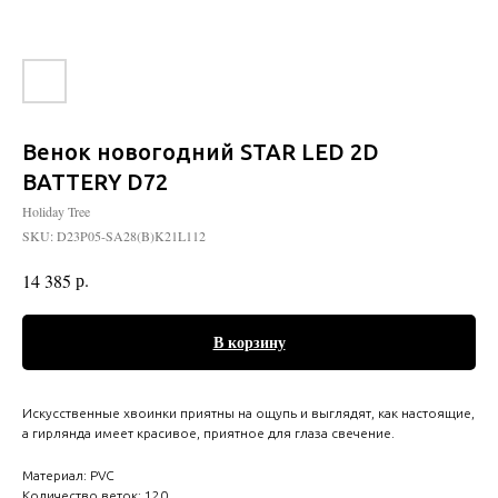
Венок новогодний STAR LED 2D
BATTERY D72
Holiday Tree
SKU:
D23P05-SA28(B)K21L112
р.
14 385
В корзину
Искусственные хвоинки приятны на ощупь и выглядят, как настоящие,
а гирлянда имеет красивое, приятное для глаза свечение.
Материал: PVC
Количество веток: 120