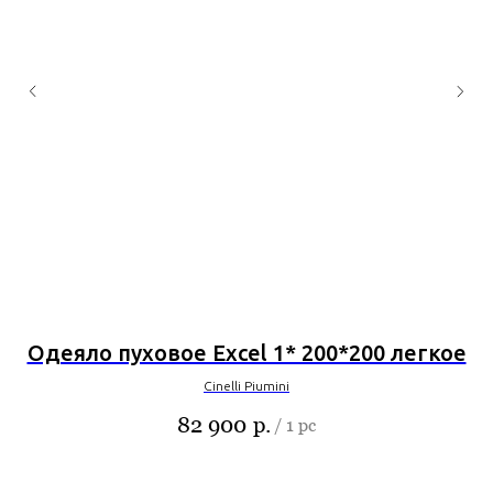
yx
Одеяло пуховое Excel 1* 200*200 легкое
Cinelli Piumini
82 900
р.
/
1 pc