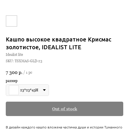
Кашпо высокое квадратное Крисмас
золотистое, IDEALIST LITE
Idealist lite
SKU:
TSXMAS-GLD-23
7 300
р.
/
1 pc
размер
23*23*45Н
Out of stock
В дизайн каждого кашпо вложена частичка души и истории Туманного