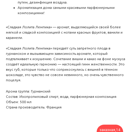
путем, дезинфекция воздуха.
Ароматизация дома самыми красивыми парфюмерными
композициями!
«Сладкая Лолита Лемпика» — аромат, выделяющийся своей более
мягкой и сладкой композицией с нотами красных фруктов, ванили и
карамели.
«Сладкая Лолита Лемпика» передаёт суть запретного плода в
гурманском и вызывающем зависимость аромате, который
подталкивает к искушению. Сочетание вишни и какао на фоне мускуса
создаёт идеальную гармонию — настоящий гимн женственности. Это
вкус губ, которые только что соприкоснулись с вишней в тёмном
шоколаде, это чувство не совсем невинного, но очень чувственного
поцелуя.
Арома группа: Гурманский
Состав: Изопропиловый спирт, вода, парфюмерная композиция
Объем: 500 мл
Страна производитель: Франция
заказная,14